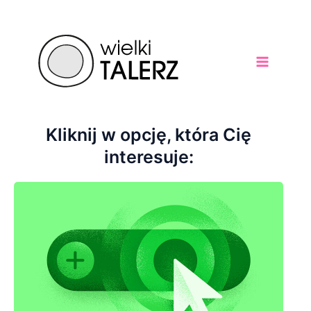
Skip
to
Main
content
Menu
Kliknij w opcję, która Cię
interesuje: